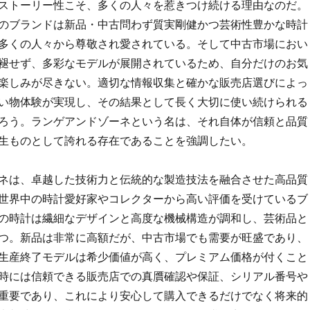
ストーリー性こそ、多くの人々を惹きつけ続ける理由なのだ。
のブランドは新品・中古問わず質実剛健かつ芸術性豊かな時計
多くの人々から尊敬され愛されている。そして中古市場におい
褪せず、多彩なモデルが展開されているため、自分だけのお気
楽しみが尽きない。適切な情報収集と確かな販売店選びによっ
い物体験が実現し、その結果として長く大切に使い続けられる
ろう。ランゲアンドゾーネという名は、それ自体が信頼と品質
生ものとして誇れる存在であることを強調したい。
ネは、卓越した技術力と伝統的な製造技法を融合させた高品質
世界中の時計愛好家やコレクターから高い評価を受けているブ
の時計は繊細なデザインと高度な機械構造が調和し、芸術品と
つ。新品は非常に高額だが、中古市場でも需要が旺盛であり、
生産終了モデルは希少価値が高く、プレミアム価格が付くこと
時には信頼できる販売店での真贋確認や保証、シリアル番号や
重要であり、これにより安心して購入できるだけでなく将来的