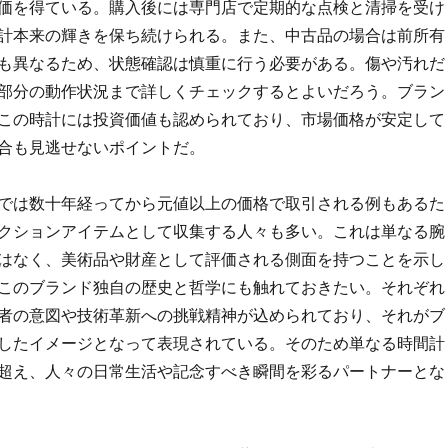
価を得ている。購入後には専門店で定期的な点検と清掃を受け
計本来の輝きを保ち続けられる。また、中古品の場合は前所有
も異なるため、状態確認は慎重に行う必要がある。傷や汚れだ
部分の動作状況まで詳しくチェックするとよいだろう。ブラン
この時計には投資価値も認められており、市場価格が安定して
合も見逃せないポイントだ。
では数十年経ってから元値以上の価格で取引される例もあるた
クションアイテムとして収集する人々も多い。これは単なる腕
はなく、美術品や財産として評価される側面を持つことを示し
このブランド独自の歴史と哲学にも触れておきたい。それぞれ
者の意図や技術革新への挑戦精神が込められており、それがブ
したイメージとなって表現されている。そのため単なる時間計
超え、人々の日常生活や記念すべき瞬間を彩るパートナーとな