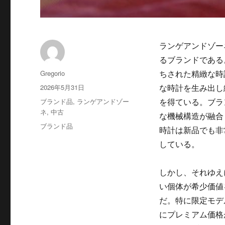
ランゲアンドゾー
るブランドである
投
Gregorio
ちされた精緻な時
稿
投
2026年5月31日
な時計を生み出し
者
稿
カ
ブランド品
,
ランゲアンドゾー
を得ている。ブラ
日:
テ
ネ
,
中古
な機械構造が融合
ゴ
タ
ブランド品
時計は新品でも非
リ
グ
ー
している。
しかし、それゆえ
い個体が希少価値
だ。特に限定モデ
にプレミアム価格