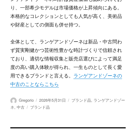
り、一部希少モデルは市場価格が上昇傾向にある。
本格的なコレクションとしても人気が高く、美術品
や財産としての側面も併せ持つ。
全体として、ランゲアンドゾーネは新品・中古問わ
ず質実剛健かつ芸術性豊かな時計づくりで信頼され
ており、適切な情報収集と販売店選びによって満足
度の高い購入体験が得られ、一生ものとして長く愛
用できるブランドと言える。
ランゲアンドゾーネの
中古のことならこちら
投
投
カ
Gregorio
2026年5月31日
ブランド品
,
ランゲアンドゾー
稿
稿
テ
タ
ネ
,
中古
ブランド品
者
日:
ゴ
グ
リ
ー
投