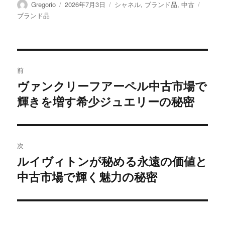
投
投
カ
タ
Gregorio
2026年7月3日
シャネル
,
ブランド品
,
中古
稿
稿
テ
グ
ブランド品
者
日:
ゴ
リ
ー
投
前
稿
ヴァンクリーフアーペル中古市場で
前
輝きを増す希少ジュエリーの秘密
の
ナ
投
ビ
稿:
ゲ
次
ルイヴィトンが秘める永遠の価値と
次
ー
中古市場で輝く魅力の秘密
の
シ
投
稿:
ョ