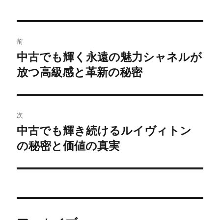
リ
ー
投
前
稿
中古でも輝く永遠の魅力シャネルが
前
放つ高級感と革新の秘密
の
ナ
投
ビ
稿:
ゲ
次
中古でも輝き続けるルイヴィトン
次
ー
の秘密と価値の真実
の
シ
投
稿:
ョ
ン