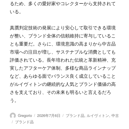
るため、多くの愛好家やコレクターから支持されて
いる。
真贋判定技術の発展により安心して取引できる環境
が整い、ブランド全体の信頼維持に寄与しているこ
とも重要だ。さらに、環境意識の高まりから中古品
市場への注目が増し、サステナブルな消費としても
評価されている。長年培われた伝統と革新精神、充
実したアフターケア体制、多様な商品ラインナップ
など、あらゆる面でバランス良く成立していること
がルイヴィトンの継続的な人気とブランド価値の高
さを支えており、その未来も明るいと言えるだろ
う。
投
投
カ
Gregorio
2026年7月6日
ブランド品
,
ルイヴィトン
,
中古
稿
稿
テ
タ
ブランド品
者
日:
ゴ
グ