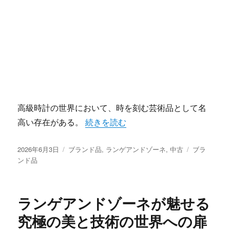
高級時計の世界において、時を刻む芸術品として名
“ランゲアンドゾーネ中古市場で輝き続
高い存在がある。
続きを読む
投
カ
タ
2026年6月3日
ブランド品
,
ランゲアンドゾーネ
,
中古
ブラ
稿
テ
グ
ンド品
日:
ゴ
リ
ー
ランゲアンドゾーネが魅せる
究極の美と技術の世界への扉