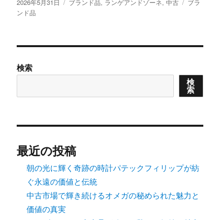
投
カ
タ
2026年5月31日
ブランド品
,
ランゲアンドゾーネ
,
中古
ブラ
稿
テ
グ
ンド品
日:
ゴ
リ
ー
検索
検
索
最近の投稿
朝の光に輝く奇跡の時計パテックフィリップが紡
ぐ永遠の価値と伝統
中古市場で輝き続けるオメガの秘められた魅力と
価値の真実