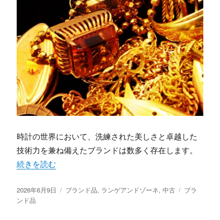
時計の世界において、洗練された美しさと卓越した
技術力を兼ね備えたブランドは数多く存在します。
“一生ものの輝きを秘めたランゲアンドゾーネの魅力と中古
続きを読む
投
カ
タ
2026年6月9日
ブランド品
,
ランゲアンドゾーネ
,
中古
ブラ
稿
テ
グ
ンド品
日:
ゴ