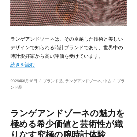
ランゲアンドゾーネは、その卓越した技術と美しい
デザインで知られる時計ブランドであり、世界中の
時計愛好家から高い評価を受けています。
“ランゲアンドゾーネが魅せる永久資産となる究極の機械美
続きを読む
投
カ
タ
2026年6月18日
ブランド品
,
ランゲアンドゾーネ
,
中古
ブラ
稿
テ
グ
ンド品
日:
ゴ
リ
ー
ランゲアンドゾーネの魅力を
極める希少価値と芸術性が織
りなす究極の腕時計体験