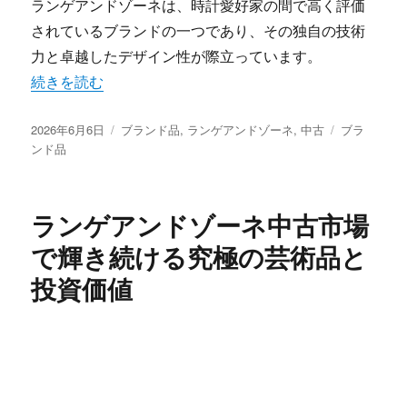
ランゲアンドゾーネは、時計愛好家の間で高く評価
されているブランドの一つであり、その独自の技術
力と卓越したデザイン性が際立っています。
“ランゲアンドゾーネ中古時計が放つ永遠の輝きと希少価値
続きを読む
投
カ
タ
2026年6月6日
ブランド品
,
ランゲアンドゾーネ
,
中古
ブラ
稿
テ
グ
ンド品
日:
ゴ
リ
ー
ランゲアンドゾーネ中古市場
で輝き続ける究極の芸術品と
投資価値