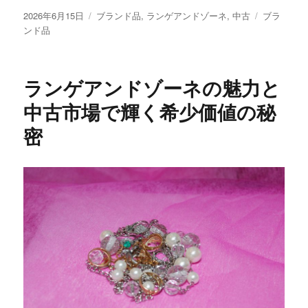
投
カ
タ
2026年6月15日
ブランド品
,
ランゲアンドゾーネ
,
中古
ブラ
稿
テ
グ
ンド品
日:
ゴ
リ
ー
ランゲアンドゾーネの魅力と
中古市場で輝く希少価値の秘
密