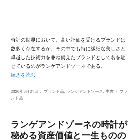
時計の世界において、高い評価を受けるブランドは
数多く存在するが、その中でも特に繊細な美しさと
卓越した技術力を兼ね備えたブランドとして名を馳
せているのがランゲアンドゾーネである。
“ランゲアンドゾーネが魅せる究極の美と技術の世界への扉
続きを読む
投
カ
タ
2026年5月31日
ブランド品
,
ランゲアンドゾーネ
,
中古
ブラ
稿
テ
グ
ンド品
日:
ゴ
リ
ー
ランゲアンドゾーネの時計が
秘める資産価値と一生ものの